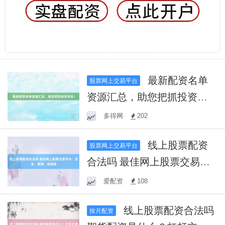
最新配资名单
股票网上交易平台
资源汇总，助您把抓投资先
机！
多得网
202
线上股票配资
股票网上交易平台
合法吗 最佳网上股票交易平
台：安全、便捷、低佣金
爱配资
108
线上股票配资合法吗
按月配资