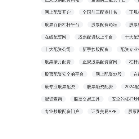
网上配资开户
全国前三配资排名
正规
股票百倍杠杆平台
股票配资论坛
股票
在线配资网
股票配资线上平台
十大配
十大配资公司
新手炒股配资
配资专业
股票按月配资
正规股票配资官网
杠杆
股票配资安全的平台
网上配资炒股
在
最专业股票配资
股票融资配资
2024
配资查询
股票交易工具
安全的杠杆炒
专业炒股配资门户
证券交易APP
股票