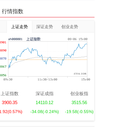
行情指数
上证走势
深证走势
创业走势
上证指数
深证成指
创业板指
3900.35
14110.12
3515.56
1.92
(0.57%)
-34.08
(-0.24%)
-19.58
(-0.55%)