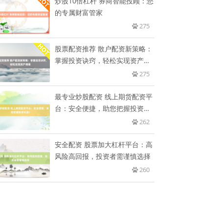
炒股10倍杠杆 券商智能投顾：您
的专属财富管家
275
股票配资推荐 散户配资新策略：
掌握投资诀窍，轻松实现资产增
值
275
最专业炒股配资 线上期货配资平
台：安全便捷，助您把握投资机
遇
262
安全配资 股票加大杠杆平台：高
风险高回报，投资者需谨慎选择
260