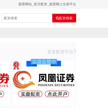
股票网站_按月配资_股票网上交易平台
配资搜索
更多配资平台