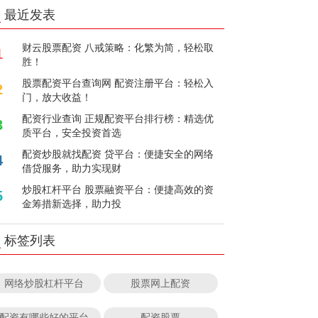
最近发表
财云股票配资 八戒策略：化繁为简，轻松取
1
胜！
股票配资平台查询网 配资注册平台：轻松入
2
门，放大收益！
配资行业查询 正规配资平台排行榜：精选优
3
质平台，安全投资首选
配资炒股就找配资 贷平台：便捷安全的网络
4
借贷服务，助力实现财
炒股杠杆平台 股票融资平台：便捷高效的资
5
金筹措新选择，助力投
标签列表
网络炒股杠杆平台
股票网上配资
配资有哪些好的平台
配资股票