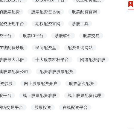
的股票配资
股票配资怎么玩
股票配资官网
配资正规平台
期权配资官网
炒股工具
资平台
股票t0平台
炒股软件
股票交易
在线配资炒股
民间配资盘
配资查询网站
炒股最大几倍
十大股票杠杆平台
网络配资炒股
线股票配资公司
配资炒股股票配资
配资炒股
网上股票配资开户
股票怎么配资
股平台
线上股票配资炒股
线上股票配资代理
网络交易平台
股票投资
在线配资平台