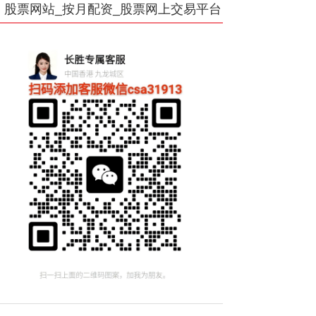
股票网站_按月配资_股票网上交易平台