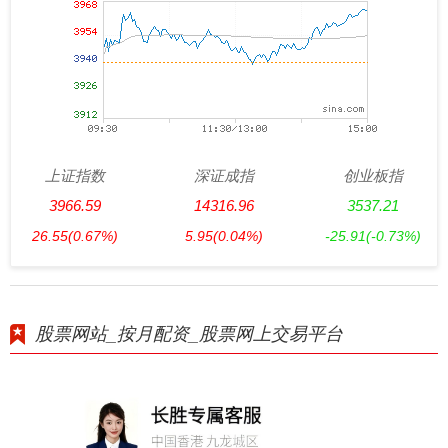
上证指数
深证成指
创业板指
3966.59
14316.96
3537.21
26.55
(0.67%)
5.95
(0.04%)
-25.91
(-0.73%)
股票网站_按月配资_股票网上交易平台