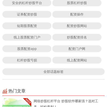
安全的杠杆炒股平台
股票杠杆炒股
证券配资炒股
配资操作
短期股票配资
配资炒股网站
线上股票配资门户
炒股配资排名
股票配资app
配资门户网
杠杆炒股亏损
线上配资网站
全部话题标签
热门文章
网络炒股杠杆平台 炒股软件哪家强？选对工
具，轻松盈利！