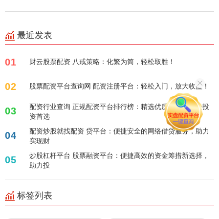
最近发表
01
财云股票配资 八戒策略：化繁为简，轻松取胜！
02
股票配资平台查询网 配资注册平台：轻松入门，放大收益！
配资行业查询 正规配资平台排行榜：精选优质平台，安全投
03
资首选
配资炒股就找配资 贷平台：便捷安全的网络借贷服务，助力
04
实现财
炒股杠杆平台 股票融资平台：便捷高效的资金筹措新选择，
05
助力投
标签列表