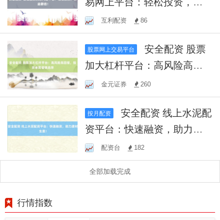
易网上平台：轻松投资，收
益翻倍！
互利配资
86
安全配资 股票
股票网上交易平台
加大杠杆平台：高风险高回
报，投资者需谨慎选择
金元证券
260
安全配资 线上水泥配
按月配资
资平台：快速融资，助力建
材生意！
配资台
182
全部加载完成
行情指数