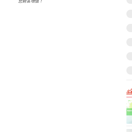
您财富增值！