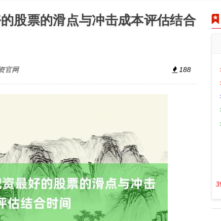
好的股票的滑点与冲击成本评估结合
资官网
188
3